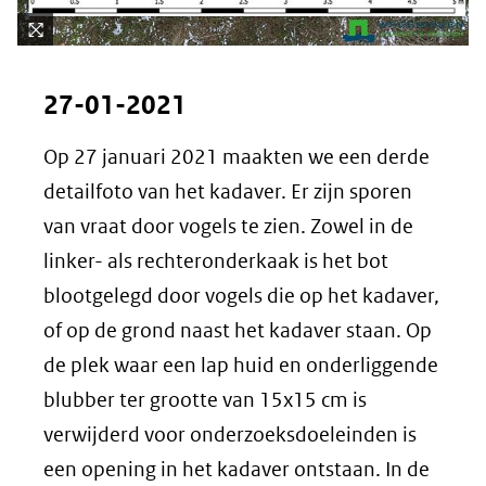
Kli
k
27-01-2021
vo
or
Op 27 januari 2021 maakten we een derde
ee
detailfoto van het kadaver. Er zijn sporen
n
ve
van vraat door vogels te zien. Zowel in de
rg
linker- als rechteronderkaak is het bot
ro
blootgelegd door vogels die op het kadaver,
ti
(afbeelding:
of op de grond naast het kadaver staan. Op
ng
Detailfoto
de plek waar een lap huid en onderliggende
3)
blubber ter grootte van 15x15 cm is
verwijderd voor onderzoeksdoeleinden is
een opening in het kadaver ontstaan. In de