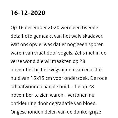
Kli
k
16-12-2020
vo
or
Op 16 december 2020 werd een tweede
ee
n
detailfoto gemaakt van het walviskadaver.
ve
Wat ons opviel was dat er nog geen sporen
rg
waren van vraat door vogels. Zelfs niet in de
ro
ti
verse wond die wij maakten op 28
(afbeelding:
ng
november bij het wegsnijden van een stuk
Detailfoto
huid van 15x15 cm voor onderzoek. De rode
2)
schaafwonden aan de huid - die op 28
november te zien waren - vertonen nu
ontkleuring door degradatie van bloed.
Ongeschonden delen van de donkergrijze