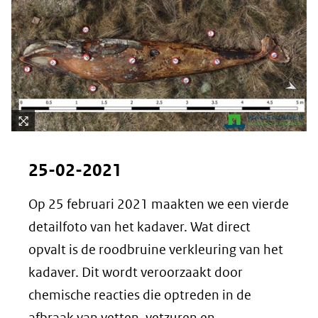
Kli
k
25-02-2021
vo
or
Op 25 februari 2021 maakten we een vierde
ee
detailfoto van het kadaver. Wat direct
n
ve
opvalt is de roodbruine verkleuring van het
rg
kadaver. Dit wordt veroorzaakt door
ro
chemische reacties die optreden in de
ti
(afbeelding:
afbraak van vetten, vetzuren en
ng