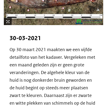
Kli
k
30-03-2021
vo
or
Op 30 maart 2021 maakten we een vijfde
ee
detailfoto van het kadaver. Vergeleken met
n
ve
een maand geleden zijn er geen grote
rg
veranderingen. De algehele kleur van de
ro
huid is nog donkerder bruin geworden en
ti
(afbeelding:
de huid begint op steeds meer plaatsen
ng
Detailfoto
zwart te kleuren. Daarnaast zijn er zwarte
5)
en witte plekken van schimmels op de huid