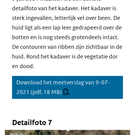
ee
detailfoto van het kadaver. Het kadaver is
n
ve
sterk ingevallen, letterlijk vel over been. De
rg
huid ligt als een lap leer gedrapeerd over de
ro
botten en is nog steeds grotendeels intact.
ti
(afbeelding:
De contouren van ribben zijn zichtbaar in de
ng
Detailfoto
huid. Rond het kadaver is de vegetatie dor
8)
en dood.
Download het meetverslag van 9-07-
2021
(pdf, 18 MB)
Detailfoto 7