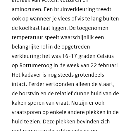
Detailfoto
aminozuren. Een bruinverkleuring treedt
4)
ook op wanneer je vlees of vis te lang buiten
de koelkast laat liggen. De toegenomen
temperatuur speelt waarschijnlijk een
belangrijke rol in de opgetreden
verkleuring; het was 16-17 graden Celsius
op Rottumeroog in de week van 22 februari.
Het kadaver is nog steeds grotendeels
intact. Eerder vertoonden alleen de staart,
de borstvin en de relatief dunne huid van de
kaken sporen van vraat. Nu zijn er ook
vraatsporen op enkele andere plekken in de
huid te zien. Deze plekken bevinden zich
met name aan de achterzijde en op