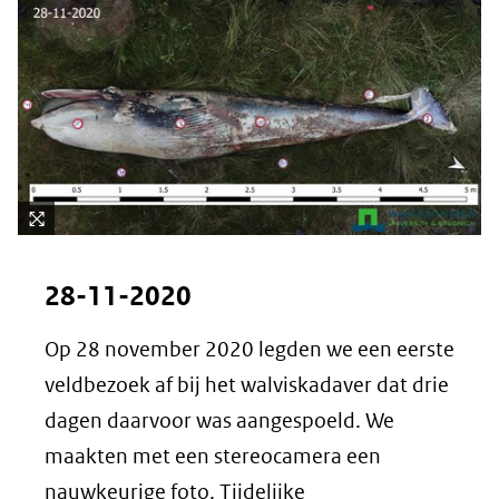
Kli
k
28-11-2020
vo
or
Op 28 november 2020 legden we een eerste
ee
veldbezoek af bij het walviskadaver dat drie
n
ve
dagen daarvoor was aangespoeld. We
rg
maakten met een stereocamera een
ro
nauwkeurige foto. Tijdelijke
ti