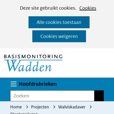
Cookies
Ga
Hier
Deze site gebruikt cookies.
Cookies
instellen
naar
kan
Alle cookies toestaan
de
het
inhoud
gebruik
Cookies weigeren
van
(naar homepage)
cookies
op
deze
website
worden
Uitklappen
Hoofdrubrieken
toegestaan
Zoeken
Zoeken
of
geweigerd.
Home
Projecten
Walviskadaver