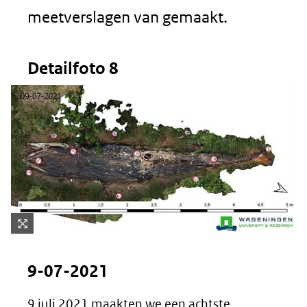
meetverslagen van gemaakt.
Detailfoto 8
Kli
k
9-07-2021
vo
or
9 juli 2021 maakten we een achtste