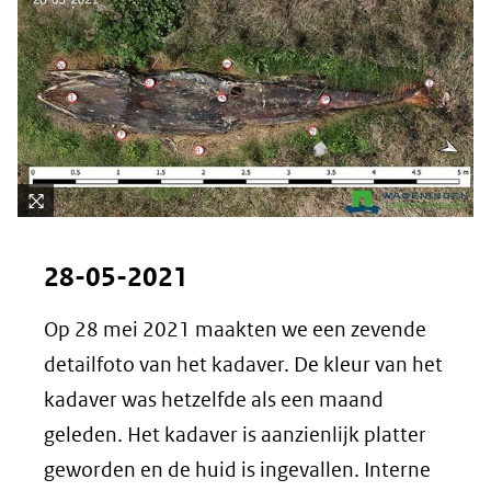
Kli
k
28-05-2021
vo
or
Op 28 mei 2021 maakten we een zevende
ee
detailfoto van het kadaver. De kleur van het
n
ve
kadaver was hetzelfde als een maand
rg
geleden. Het kadaver is aanzienlijk platter
ro
geworden en de huid is ingevallen. Interne
ti