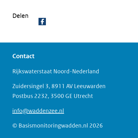
Delen
D
e
l
Contact
e
n
Rijkswaterstaat Noord-Nederland
o
Zuidersingel 3, 8911 AV Leeuwarden
p
Postbus 2232, 3500 GE Utrecht
F
a
info@waddenzee.nl
c
e
© Basismonitoringwadden.nl 2026
b