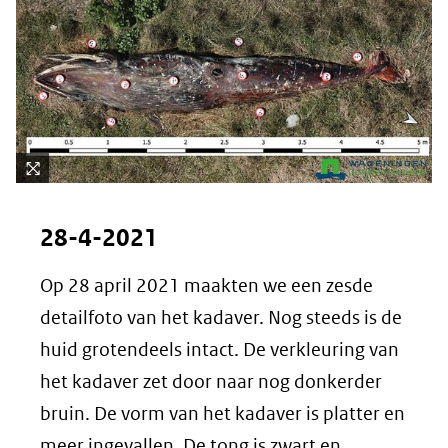
Kli
k
28-4-2021
vo
or
Op 28 april 2021 maakten we een zesde
ee
detailfoto van het kadaver. Nog steeds is de
n
ve
huid grotendeels intact. De verkleuring van
rg
het kadaver zet door naar nog donkerder
ro
bruin. De vorm van het kadaver is platter en
ti
(afbeelding:
meer ingevallen. De tong is zwart en
ng