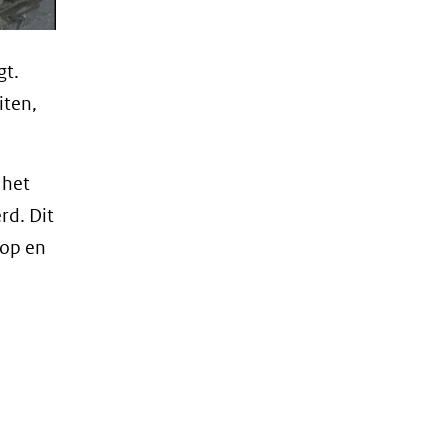
gt.
iten,
 het
rd. Dit
 op en