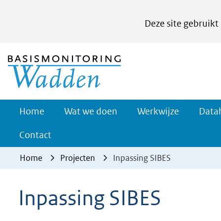
Cookies
Deze site gebruikt
instellen
Hier
(naar homepage)
kan
het
gebruik
van
Werkwijze
Home
Wat we doen
Werkwijze
Data
Uitklappe
cookies
Contact
op
deze
Home
Projecten
Inpassing SIBES
website
worden
Inpassing SIBES
toegestaan
of