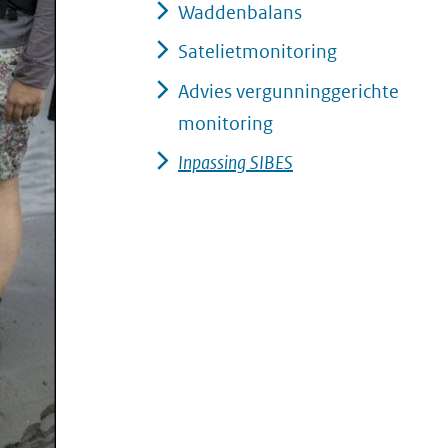
Waddenbalans
onderzoek_op_het_wad_1.png)
Satelietmonitoring
Advies vergunninggerichte
monitoring
Inpassing SIBES