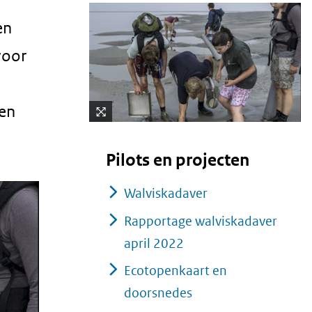
en
voor
sen
Kli
k
Pilots en projecten
vo
or
Walviskadaver
ee
n
Rapportage walviskadaver
ve
april 2022
rg
ro
Ecotopenkaart en
ti
doorsnedes
(afbeelding:
ng