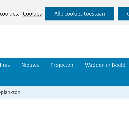
Ga
 cookies.
Cookies
Alle cookies toestaan
naar
de
inhoud
e
Datahuis
Projecten
huis
Nieuws
Projecten
Wadden in Beeld
en
Uitklappen
Uitklappen
öplankton