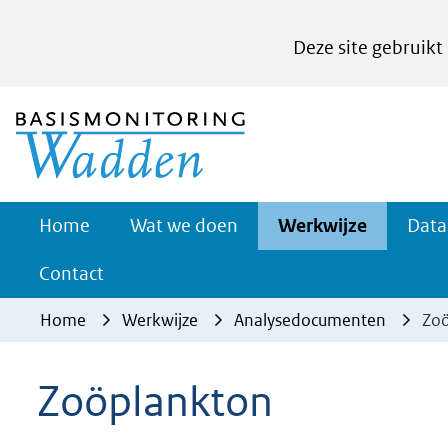
Cookies
Deze site gebruikt
instellen
Hier
(naar homepage)
kan
het
gebruik
van
Werkwijz
Home
Wat we doen
Werkwijze
Data
Uitklapp
cookies
Contact
op
deze
Home
Werkwijze
Analysedocumenten
Zo
website
worden
Zoöplankton
toegestaan
of