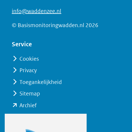
info@waddenzee.nl
© Basismonitoringwadden.nl 2026
Service
Cookies
Privacy
Toegankelijkheid
Sitemap
(opent
Archief
in
nieuw