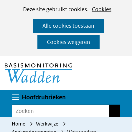
Cookies
Ga
Hier
Deze site gebruikt cookies.
Cookies
instellen
naar
kan
Alle cookies toestaan
de
het
inhoud
gebruik
Cookies weigeren
van
(naar homepage)
cookies
op
deze
website
worden
Uitklappen
Hoofdrubrieken
toegestaan
Zoeken
Zoeken
of
geweigerd.
Home
Werkwijze