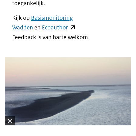
toegankelijk.
Kijk op
Basismonitoring
(opent
Wadden
en
Ecoauthor
in
Feedback is van harte welkom!
nieuw
venster)
(verwijst
naar
een
andere
website)
Kli