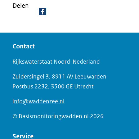
k
Delen
vo
or
D
ee
e
n
ve
l
Contact
rg
e
ro
n
Rijkswaterstaat Noord-Nederland
ti
o
(afbeelding:
ng
Zuidersingel 3, 8911 AV Leeuwarden
85c8c861-
p
4042-
Postbus 2232, 3500 GE Utrecht
F
4c74-
a
info@waddenzee.nl
97e7-
c
29ec96e3c040_1.jpg)
e
© Basismonitoringwadden.nl 2026
b
o
Service