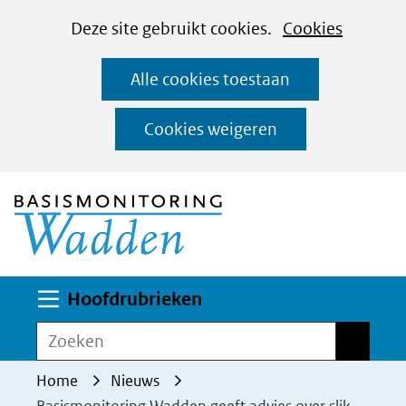
Cookies
Ga
Hier
Deze site gebruikt cookies.
Cookies
instellen
naar
kan
Alle cookies toestaan
de
het
inhoud
gebruik
Cookies weigeren
van
(naar homepage)
cookies
op
deze
website
worden
Uitklappen
Hoofdrubrieken
toegestaan
Zoeken
Zoeken
of
geweigerd.
Home
Nieuws