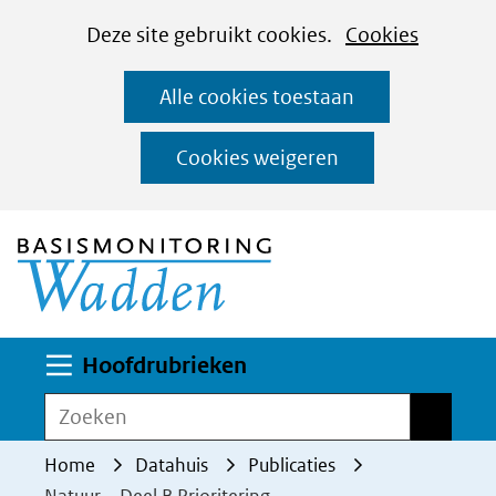
Cookies
Ga
Hier
Deze site gebruikt cookies.
Cookies
instellen
naar
kan
Alle cookies toestaan
de
het
inhoud
gebruik
Cookies weigeren
van
(naar homepage)
cookies
op
deze
website
worden
Uitklappen
Hoofdrubrieken
toegestaan
Zoeken
Zoeken
of
geweigerd.
Home
Datahuis
Publicaties