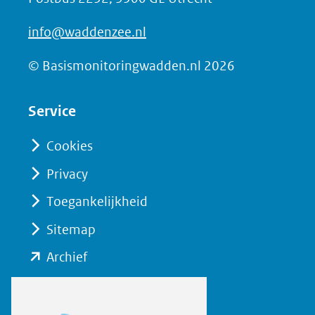
info@waddenzee.nl
© Basismonitoringwadden.nl 2026
Service
Cookies
Privacy
Toegankelijkheid
Sitemap
(opent
Archief
in
nieuw