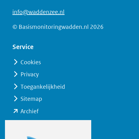
a
info@waddenzee.nl
c
e
© Basismonitoringwadden.nl 2026
b
o
Service
o
Cookies
k
(opent
Privacy
in
Toegankelijkheid
nieuw
Sitemap
venster)
(verwijst
(opent
Archief
naar
in
een
nieuw
andere