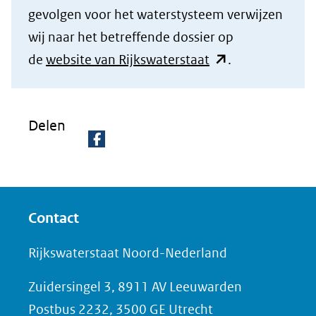
ve
gevolgen voor het waterstysteem verwijzen
rg
wij naar het betreffende dossier op
ro
(opent
de
website van Rijkswaterstaat
.
ti
in
(afbeelding:
ng
Meetpaal)
nieuw
Delen
venster)
(verwijst
D
naar
e
een
l
andere
Contact
e
website)
n
Rijkswaterstaat Noord-Nederland
o
Zuidersingel 3, 8911 AV Leeuwarden
p
Postbus 2232, 3500 GE Utrecht
F