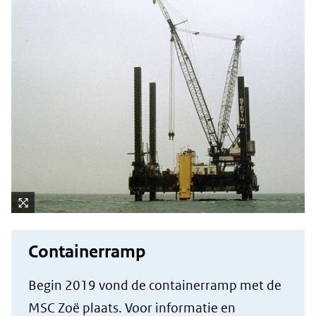
Kli
k
Containerramp
vo
or
Begin 2019 vond de containerramp met de
ee
MSC Zoë plaats. Voor informatie en
n