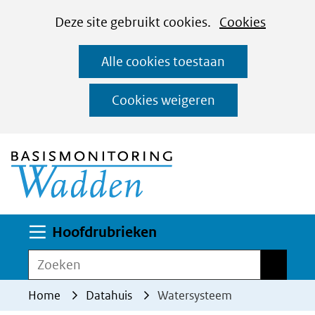
Cookies
Ga
Hier
Deze site gebruikt cookies.
Cookies
instellen
naar
kan
Alle cookies toestaan
de
het
inhoud
gebruik
Cookies weigeren
van
(naar homepage)
cookies
op
deze
website
worden
Uitklappen
Hoofdrubrieken
toegestaan
Zoeken
Zoeken
of
geweigerd.
Home
Datahuis
Watersysteem