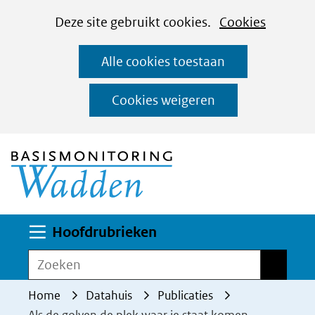
Cookies
Ga
Hier
Deze site gebruikt cookies.
Cookies
instellen
naar
kan
Alle cookies toestaan
de
het
inhoud
gebruik
Cookies weigeren
van
(naar homepage)
cookies
op
deze
website
worden
Uitklappen
Hoofdrubrieken
toegestaan
Zoeken
Zoeken
of
geweigerd.
Home
Datahuis
Publicaties