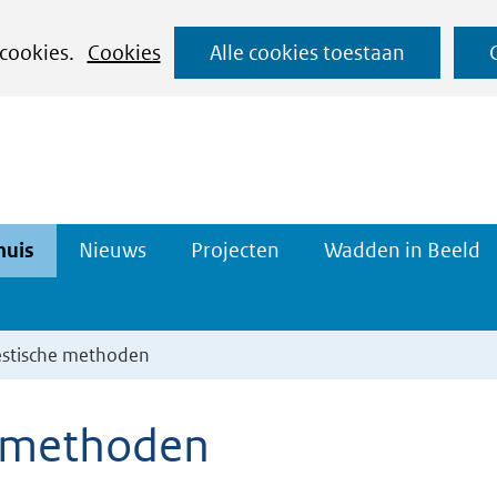
Ga
 cookies.
Cookies
Alle cookies toestaan
naar
de
inhoud
Datahuis
Projecten
huis
Nieuws
Projecten
Wadden in Beeld
n
Uitklappen
Uitklappen
estische methoden
e methoden