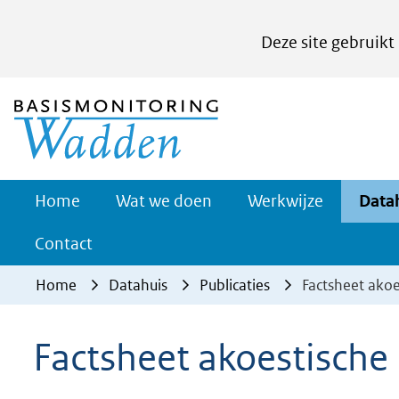
Cookies
Deze site gebruikt
instellen
Hier
(naar homepage)
kan
het
gebruik
van
Werkwijze
Home
Wat we doen
Werkwijze
Data
Uitklappe
cookies
Contact
op
deze
Home
Datahuis
Publicaties
Factsheet ako
website
worden
Factsheet akoestisch
toegestaan
of