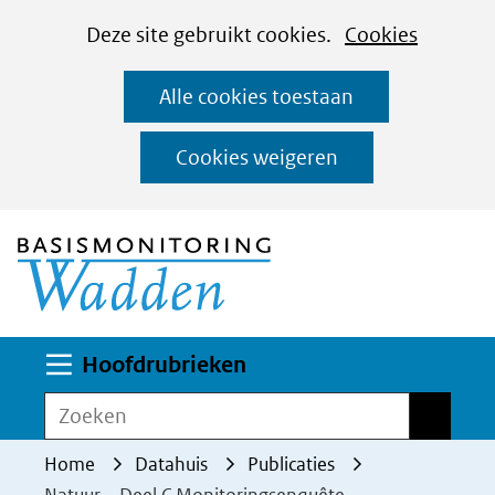
Cookies
Ga
Hier
Deze site gebruikt cookies.
Cookies
instellen
naar
kan
Alle cookies toestaan
de
het
inhoud
gebruik
Cookies weigeren
van
(naar homepage)
cookies
op
deze
website
worden
Uitklappen
Hoofdrubrieken
toegestaan
Zoeken
Zoeken
of
geweigerd.
Home
Datahuis
Publicaties