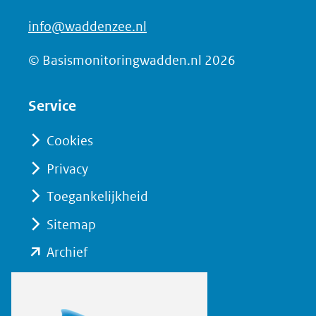
info@waddenzee.nl
© Basismonitoringwadden.nl 2026
Service
Cookies
Privacy
Toegankelijkheid
Sitemap
(opent
Archief
in
nieuw