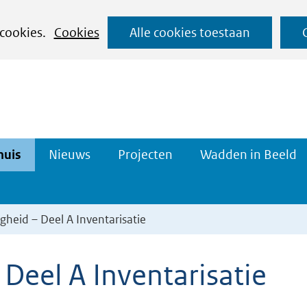
Ga
 cookies.
Cookies
Alle cookies toestaan
naar
de
inhoud
Datahuis
Projecten
huis
Nieuws
Projecten
Wadden in Beeld
n
Uitklappen
Uitklappen
igheid – Deel A Inventarisatie
 Deel A Inventarisatie