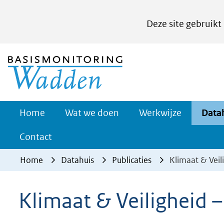
Cookies
Deze site gebruikt
instellen
Hier
(naar homepage)
kan
het
gebruik
van
Werkwijze
Home
Wat we doen
Werkwijze
Data
Uitklappe
cookies
Contact
op
deze
Home
Datahuis
Publicaties
Klimaat & Veil
website
worden
Klimaat & Veiligheid –
toegestaan
of