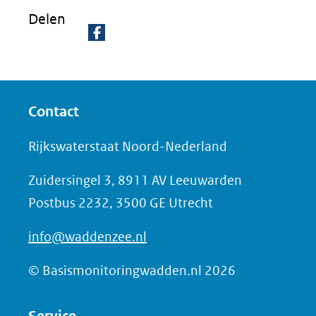
naar
Delen
een
andere
D
website)
e
l
Contact
e
n
Rijkswaterstaat Noord-Nederland
o
Zuidersingel 3, 8911 AV Leeuwarden
p
Postbus 2232, 3500 GE Utrecht
F
a
info@waddenzee.nl
c
e
© Basismonitoringwadden.nl 2026
b
o