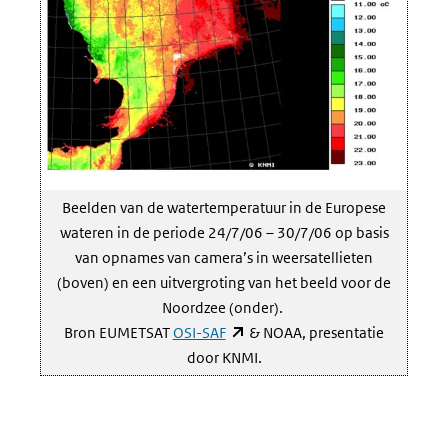
Beelden van de watertemperatuur in de Europese
wateren in de periode 24/7/06 – 30/7/06 op basis
van opnames van camera’s in weersatellieten
(boven) en een uitvergroting van het beeld voor de
Noordzee (onder).
(opent
Bron EUMETSAT
OSI-SAF
& NOAA, presentatie
in
door KNMI.
nieuw
venster)
(verwijst