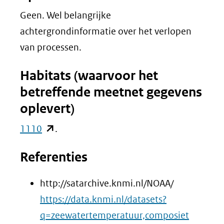
Geen. Wel belangrijke
achtergrondinformatie over het verlopen
van processen.
Habitats (waarvoor het
betreffende meetnet gegevens
oplevert)
(opent
1110
.
in
Referenties
nieuw
venster)
http://satarchive.knmi.nl/NOAA/
(verwijst
https://data.knmi.nl/datasets?
naar
(opent
q=zeewatertemperatuur,composiet