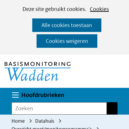
Cookies
Ga
Hier
Deze site gebruikt cookies.
Cookies
instellen
naar
kan
Alle cookies toestaan
de
het
inhoud
gebruik
Cookies weigeren
van
(naar homepage)
cookies
op
deze
website
worden
Uitklappen
Hoofdrubrieken
toegestaan
Zoeken
Zoeken
of
geweigerd.
Home
Datahuis