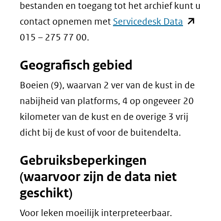
venster)
bestanden en toegang tot het archief kunt u
een
(verwijst
(opent
contact opnemen met
Servicedesk Data
andere
naar
in
015 – 275 77 00.
website)
een
nieuw
Geografisch gebied
andere
venster)
website)
(verwijst
Boeien (9), waarvan 2 ver van de kust in de
naar
nabijheid van platforms, 4 op ongeveer 20
een
kilometer van de kust en de overige 3 vrij
andere
dicht bij de kust of voor de buitendelta.
website)
Gebruiksbeperkingen
(waarvoor zijn de data niet
geschikt)
Voor leken moeilijk interpreteerbaar.