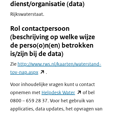
dienst/organisatie (data)
Rijkswaterstaat.
Rol contactpersoon
(beschrijving op welke wijze
de perso(o)n(en) betrokken
is/zijn bij de data)
Zie
http://www.rws.nl/kaarten/waterstand-
(opent
tov-nap.aspx
.
in
Voor inhoudelijke vragen kunt u contact
nieuw
(opent
opnemen met
Helpdesk Water
of bel
venster)
in
0800 – 659 28 37. Voor het gebruik van
(verwijst
nieuw
applicaties, data updates, het opvragen van
naar