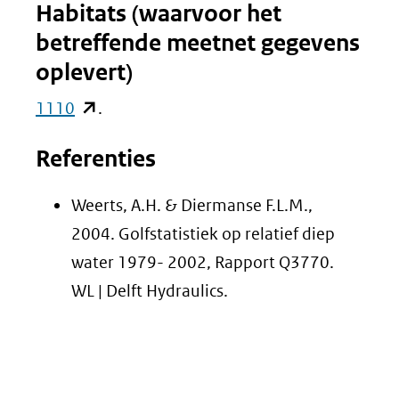
Habitats (waarvoor het
betreffende meetnet gegevens
oplevert)
(opent
1110
.
in
Referenties
nieuw
venster)
Weerts, A.H. & Diermanse F.L.M.,
(verwijst
2004. Golfstatistiek op relatief diep
naar
water 1979- 2002, Rapport Q3770.
een
WL | Delft Hydraulics.
andere
website)