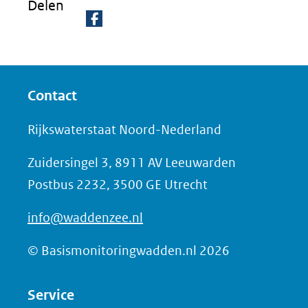
Delen
D
e
l
Contact
e
n
Rijkswaterstaat Noord-Nederland
o
Zuidersingel 3, 8911 AV Leeuwarden
p
Postbus 2232, 3500 GE Utrecht
F
a
info@waddenzee.nl
c
e
© Basismonitoringwadden.nl 2026
b
o
Service