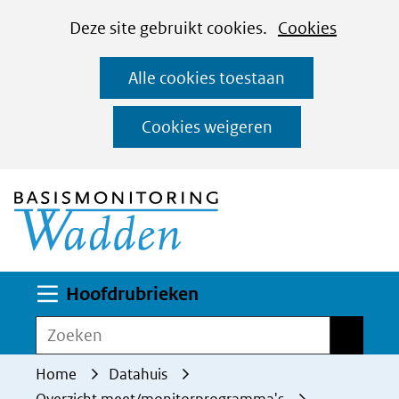
Cookies
Ga
Hier
Deze site gebruikt cookies.
Cookies
instellen
naar
kan
Alle cookies toestaan
de
het
inhoud
gebruik
Cookies weigeren
van
(naar homepage)
cookies
op
deze
website
worden
Uitklappen
Hoofdrubrieken
toegestaan
Zoeken
Zoeken
of
geweigerd.
Home
Datahuis