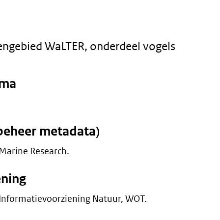
ngebied WaLTER, onderdeel vogels
mma
beheer metadata)
Marine Research.
ening
Informatievoorziening Natuur, WOT.