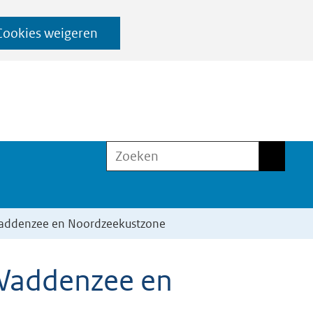
Cookies weigeren
Zoeken
Zoeken
 Waddenzee en Noordzeekustzone
 Waddenzee en