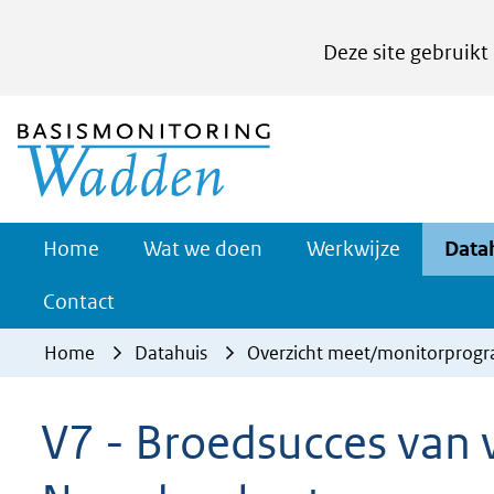
Cookies
Deze site gebruikt
instellen
Hier
(naar homepage)
kan
het
gebruik
van
Werkwijze
Home
Wat we doen
Werkwijze
Data
Uitklappe
cookies
Contact
op
deze
Home
Datahuis
Overzicht meet/monitorprog
website
worden
V7 - Broedsucces van
toegestaan
of