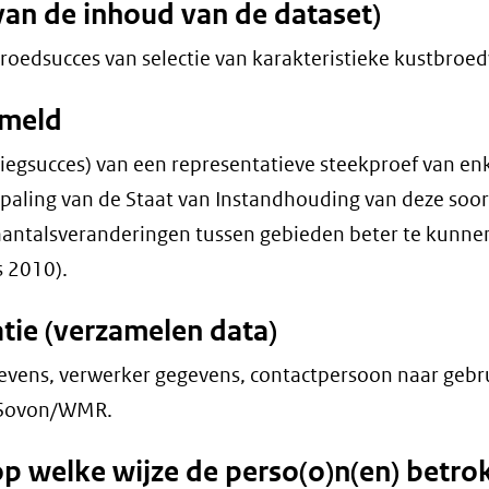
van de inhoud van de dataset)
oedsucces van selectie van karakteristieke kustbroed
ameld
liegsucces) van een representatieve steekproef van en
paling van de Staat van Instandhouding van deze soo
 aantalsveranderingen tussen gebieden beter te kunne
s 2010).
tie (verzamelen data)
evens, verwerker gegevens, contactpersoon naar gebr
: Sovon/WMR.
op welke wijze de perso(o)n(en) betr