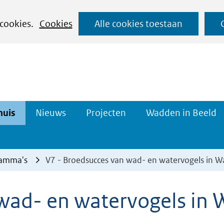
Ga
 cookies.
Cookies
Alle cookies toestaan
naar
de
inhoud
Datahuis
Projecten
huis
Nieuws
Projecten
Wadden in Beeld
n
Uitklappen
Uitklappen
ramma's
V7 - Broedsucces van wad- en watervogels in
 wad- en watervogels in