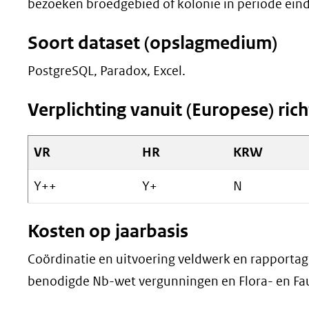
bezoeken broedgebied of kolonie in periode eind a
Soort dataset (opslagmedium)
PostgreSQL, Paradox, Excel.
Verplichting vanuit (Europese) richt
VR
HR
KRW
Y++
Y+
N
Kosten op jaarbasis
Coördinatie en uitvoering veldwerk en rapportag
benodigde Nb-wet vergunningen en Flora- en Fau