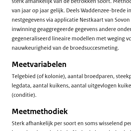
sterk afhankelijk van de betrokken soort. Method
van jaar op jaar gelijk. Deels Waddenzee-brede in
nestgegevens via applicatie Nestkaart van Sovon
inwinning geaggregeerde gegevens andere onder
gegeneraliseerd lineaire modellen met weging voo
nauwkeurigheid van de broedsuccesmeting.
Meetvariabelen
Telgebied (of kolonie), aantal broedparen, steekp
legdata, aantal kuikens, aantal uitgevlogen kuik
(conditie).
Meetmethodiek
Sterk afhankelijk per soort en soms wisselend per 