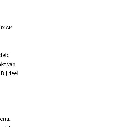
TMAP.
ddeld
akt van
Bij deel
eria,