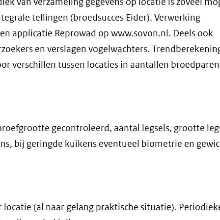
iek van verzameling gegevens op locatie is zoveel mog
tegrale tellingen (broedsucces Eider). Verwerking
 en applicatie Reprowad op www.sovon.nl. Deels ook
zoekers en verslagen vogelwachters. Trendberekening
r verschillen tussen locaties in aantallen broedparen
roefgrootte gecontroleerd, aantal legsels, grootte leg
ens, bij geringde kuikens eventueel biometrie en gewi
locatie (al naar gelang praktische situatie). Periodiek