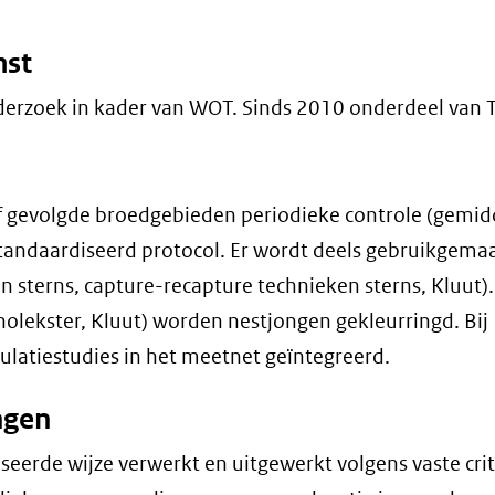
mst
erzoek in kader van WOT. Sinds 2010 onderdeel van 
sief gevolgde broedgebieden periodieke controle (gemi
estandaardiseerd protocol. Er wordt deels gebruikgema
sterns, capture-recapture technieken sterns, Kluut). 
holekster, Kluut) worden nestjongen gekleurringd. Bij
pulatiestudies in het meetnet geïntegreerd.
ngen
rde wijze verwerkt en uitgewerkt volgens vaste crit