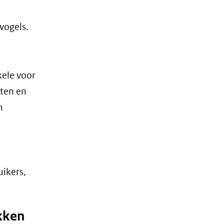
vogels.
kele voor
rten en
n
uikers,
okken