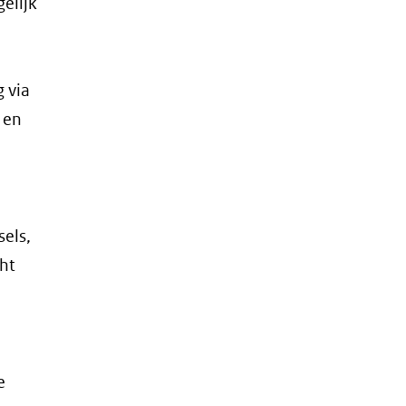
elijk
 via
 en
sels,
cht
e