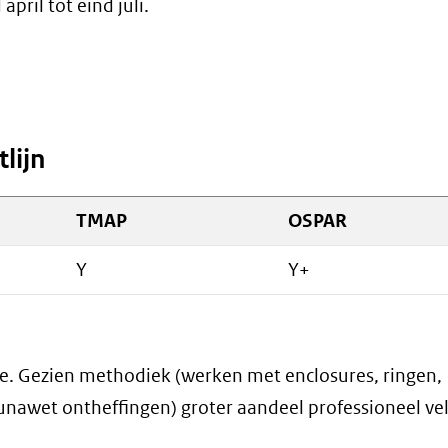
pril tot eind juli.
lijn
TMAP
OSPAR
Y
Y+
e. Gezien methodiek (werken met enclosures, ringen,
nawet ontheffingen) groter aandeel professioneel ve