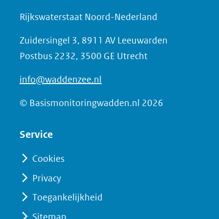
n
Rijkswaterstaat Noord-Nederland
o
Zuidersingel 3, 8911 AV Leeuwarden
p
Postbus 2232, 3500 GE Utrecht
F
a
info@waddenzee.nl
c
e
© Basismonitoringwadden.nl 2026
b
o
Service
o
Cookies
k
(opent
Privacy
in
Toegankelijkheid
nieuw
Sitemap
venster)