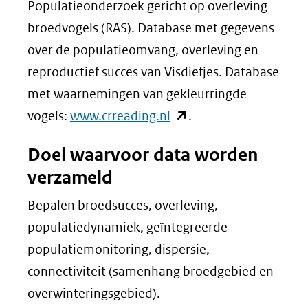
Populatieonderzoek gericht op overleving
broedvogels (RAS). Database met gegevens
over de populatieomvang, overleving en
reproductief succes van Visdiefjes. Database
met waarnemingen van gekleurringde
(opent
vogels:
www.crreading.nl
.
in
Doel waarvoor data worden
nieuw
verzameld
venster)
(verwijst
Bepalen broedsucces, overleving,
naar
populatiedynamiek, geïntegreerde
een
populatiemonitoring, dispersie,
andere
connectiviteit (samenhang broedgebied en
website)
overwinteringsgebied).