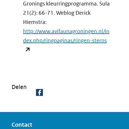
Gronings kleurringprogramma. Sula
21(2): 66-71. Weblog Derick
Hiemstra:
http://www.avifaunagroningen.nl/in
(opent
dex.php/ringpaginas/ringen-sterns
in
nieuw
venster)
(verwijst
naar
Delen
een
D
andere
e
website)
l
Contact
e