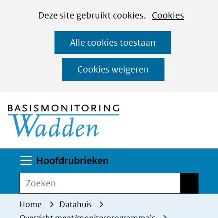
Cookies
Ga
Hier
Deze site gebruikt cookies.
Cookies
instellen
naar
kan
Alle cookies toestaan
de
het
inhoud
gebruik
Cookies weigeren
van
(naar homepage)
cookies
op
deze
website
worden
Uitklappen
Hoofdrubrieken
toegestaan
Zoeken
Zoeken
of
geweigerd.
Home
Datahuis