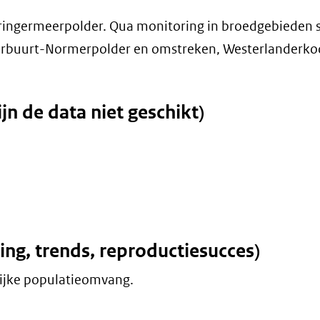
ringermeerpolder. Qua monitoring in broedgebieden s
derbuurt-Normerpolder en omstreken, Westerlanderko
n de data niet geschikt)
ding, trends, reproductiesucces)
lijke populatieomvang.