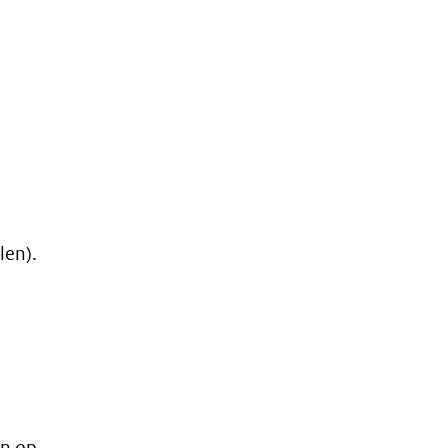
len).
en op