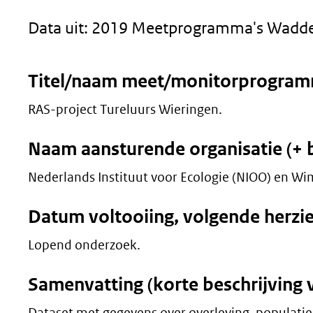
geweigerd.
Data uit: 2019 Meetprogramma's Wadde
Titel/naam meet/monitorprogra
RAS-project Tureluurs Wieringen.
Naam aansturende organisatie (+ 
Nederlands Instituut voor Ecologie (NIOO) en Wim
Datum voltooiing, volgende herzi
Lopend onderzoek.
Samenvatting (korte beschrijving 
Dataset met gegevens over overleving, populati