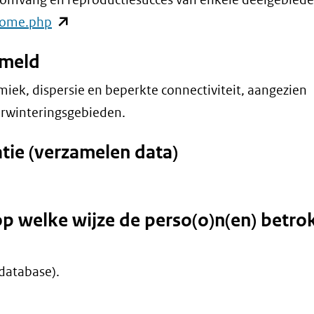
(opent
/home.php
in
ameld
nieuw
venster)
iek, dispersie en beperkte connectiviteit, aangezien
(verwijst
verwinteringsgebieden.
naar
tie (verzamelen data)
een
andere
website)
op welke wijze de perso(o)n(en) betr
database).