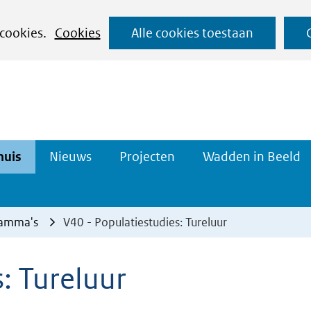
Ga
 cookies.
Cookies
Alle cookies toestaan
naar
de
inhoud
Datahuis
Projecten
huis
Nieuws
Projecten
Wadden in Beeld
n
Uitklappen
Uitklappen
ramma's
V40 - Populatiestudies: Tureluur
: Tureluur