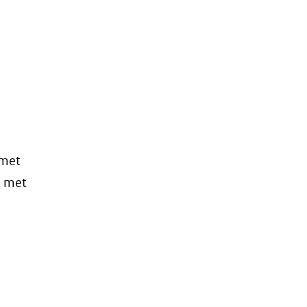
 met
n met