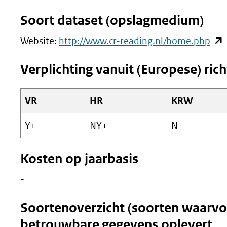
Soort dataset (opslagmedium)
(op
Website:
http://www.cr-reading.nl/home.php
in
Verplichting vanuit (Europese) richt
nie
vens
VR
HR
KRW
(ver
naa
Y+
NY+
N
een
and
Kosten op jaarbasis
web
-
Soortenoverzicht (soorten waarvo
betrouwbare gegevens oplevert