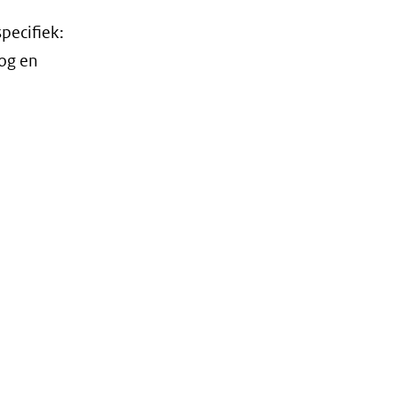
pecifiek:
og en