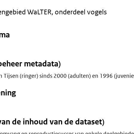
ngebied WaLTER, onderdeel vogels
mma
beheer metadata)
 Tijsen (ringer) sinds 2000 (adulten) en 1996 (juvenie
ening
van de inhoud van de dataset)
eomvang en reproductiesucces van enkele deelgebied