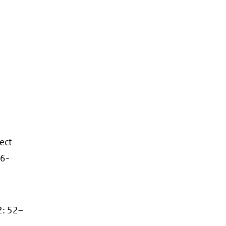
ect
16-
2: 52–