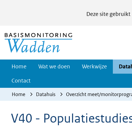
Cookies
Deze site gebruikt
instellen
Hier
(naar homepage)
kan
het
gebruik
van
Werkwijze
Home
Wat we doen
Werkwijze
Data
Uitklappe
cookies
Contact
op
deze
Home
Datahuis
Overzicht meet/monitorprog
website
worden
V40 - Populatiestudies
toegestaan
of