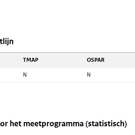
ent
lijn
uw
ter)
TMAP
OSPAR
wijst
r
N
N
ere
site)
or het meetprogramma (statistisch)