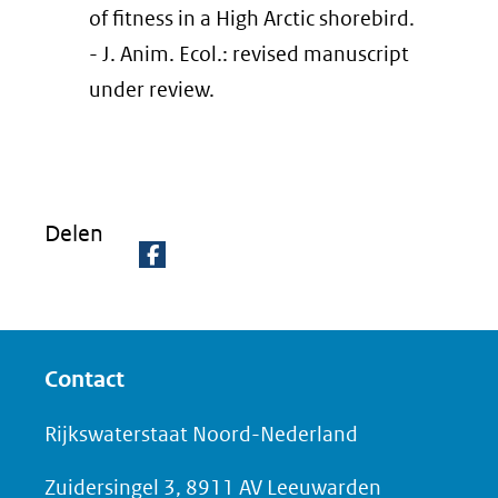
of fitness in a High Arctic shorebird.
- J. Anim. Ecol.: revised manuscript
under review.
Delen
D
e
l
Contact
e
n
Rijkswaterstaat Noord-Nederland
o
Zuidersingel 3, 8911 AV Leeuwarden
p