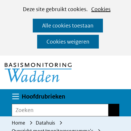
Cookies
Ga
Hier
Deze site gebruikt cookies.
Cookies
instellen
naar
kan
Alle cookies toestaan
de
het
inhoud
gebruik
Cookies weigeren
van
(naar homepage)
cookies
op
deze
website
worden
Uitklappen
Hoofdrubrieken
toegestaan
Zoeken
Zoeken
of
geweigerd.
Home
Datahuis