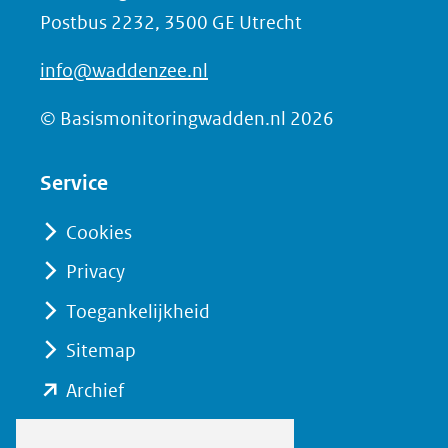
Postbus 2232, 3500 GE Utrecht
F
a
info@waddenzee.nl
c
e
© Basismonitoringwadden.nl 2026
b
o
Service
o
Cookies
k
(opent
Privacy
in
Toegankelijkheid
nieuw
Sitemap
venster)
(verwijst
(opent
Archief
naar
in
een