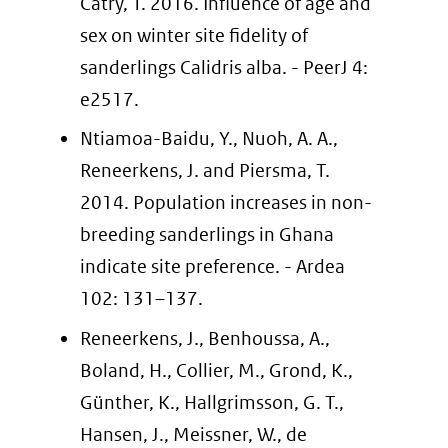
Catry, T. 2016. Influence of age and
sex on winter site fidelity of
sanderlings Calidris alba. - PeerJ 4:
e2517.
Ntiamoa-Baidu, Y., Nuoh, A. A.,
Reneerkens, J. and Piersma, T.
2014. Population increases in non-
breeding sanderlings in Ghana
indicate site preference. - Ardea
102: 131–137.
Reneerkens, J., Benhoussa, A.,
Boland, H., Collier, M., Grond, K.,
Günther, K., Hallgrimsson, G. T.,
Hansen, J., Meissner, W., de