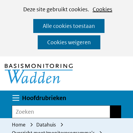
Cookies
Ga
Hier
Deze site gebruikt cookies.
Cookies
instellen
naar
kan
Alle cookies toestaan
de
het
inhoud
gebruik
Cookies weigeren
van
(naar homepage)
cookies
op
deze
website
worden
Uitklappen
Hoofdrubrieken
toegestaan
Zoeken
Zoeken
of
geweigerd.
Home
Datahuis