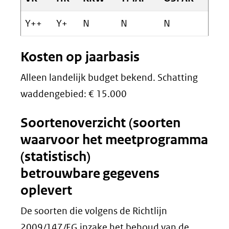
Y++
Y+
N
N
N
Kosten op jaarbasis
Alleen landelijk budget bekend. Schatting
waddengebied: € 15.000
Soortenoverzicht (soorten
waarvoor het meetprogramma
(statistisch)
betrouwbare gegevens
oplevert
De soorten die volgens de Richtlijn
2009/147/EG inzake het behoud van de