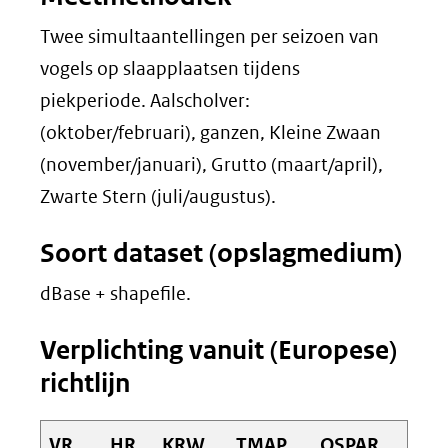
Twee simultaantellingen per seizoen van
vogels op slaapplaatsen tijdens
piekperiode. Aalscholver:
(oktober/februari), ganzen, Kleine Zwaan
(november/januari), Grutto (maart/april),
Zwarte Stern (juli/augustus).
Soort dataset (opslagmedium)
dBase + shapefile.
Verplichting vanuit (Europese)
richtlijn
VR
HR
KRW
TMAP
OSPAR