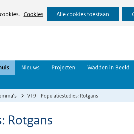
Ga
 cookies.
Cookies
Alle cookies toestaan
naar
de
inhoud
Datahuis
Projecten
huis
Nieuws
Projecten
Wadden in Beeld
n
Uitklappen
Uitklappen
ramma's
V19 - Populatiestudies: Rotgans
s: Rotgans