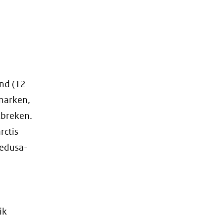
and (12
marken,
tbreken.
rctis
Medusa-
ik