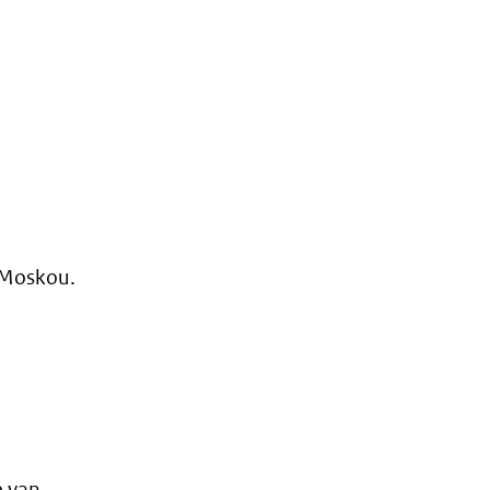
e Moskou.
e van