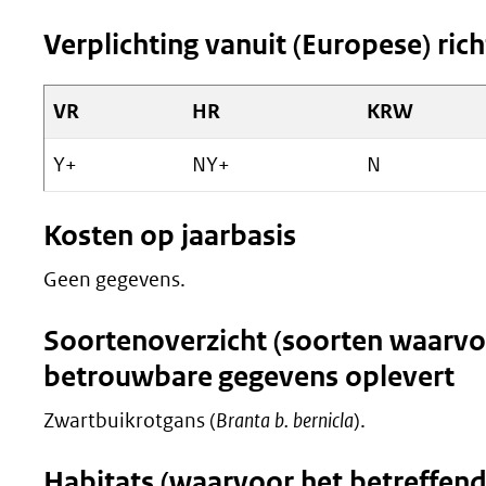
Verplichting vanuit (Europese) richt
VR
HR
KRW
Y+
NY+
N
Kosten op jaarbasis
Geen gegevens.
Soortenoverzicht (soorten waarvo
betrouwbare gegevens oplevert
Zwartbuikrotgans (
Branta b. bernicla
).
Habitats (waarvoor het betreffen