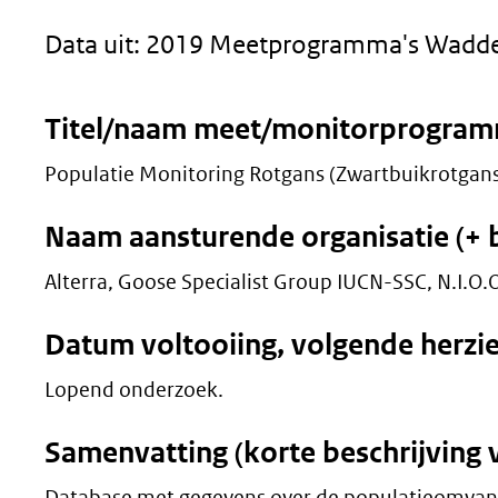
geweigerd.
Data uit: 2019 Meetprogramma's Wadde
Titel/naam meet/monitorprogra
Populatie Monitoring Rotgans (Zwartbuikrotgans,
Naam aansturende organisatie (+ 
Alterra, Goose Specialist Group IUCN-SSC, N.I.O.O
Datum voltooiing, volgende herzi
Lopend onderzoek.
Samenvatting (korte beschrijving 
Database met gegevens over de populatieomvang, 