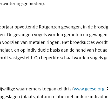
verwinteringsgebieden).
voorjaar opvettende Rotganzen gevangen, in de broed
en. De gevangen vogels worden gemeten en gewogen
n voorzien van metalen ringen. Het broedsucces word
najaar, en op individuele basis aan de hand van het aa
wordt vastgesteld. Op beperkte schaal worden vogels g
(
ijwillige waarnemers toegankelijk is (
www.geese.org
in
opgeslagen (plaats, datum relatie met andere individu
n