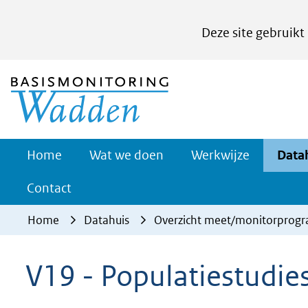
Cookies
Deze site gebruikt
instellen
Hier
(naar homepage)
kan
het
gebruik
van
Werkwijze
Home
Wat we doen
Werkwijze
Data
Uitklappe
cookies
Contact
op
deze
Home
Datahuis
Overzicht meet/monitorprog
website
worden
V19 - Populatiestudie
toegestaan
of