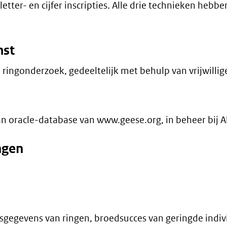
ter- en cijfer inscripties. Alle drie technieken hebb
mst
ringonderzoek, gedeeltelijk met behulp van vrijwillige
aan oracle-database van www.geese.org, in beheer bij Al
ngen
eesgegevens van ringen, broedsucces van geringde indi