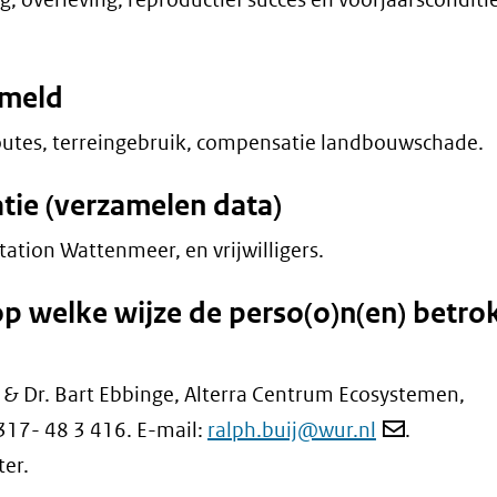
ameld
outes, terreingebruik, compensatie landbouwschade.
tie (verzamelen data)
tation Wattenmeer, en vrijwilligers.
op welke wijze de perso(o)n(en) betr
j & Dr. Bart Ebbinge, Alterra Centrum Ecosystemen,
17- 48 3 416. E-mail:
ralph.buij@wur.nl
.
er.