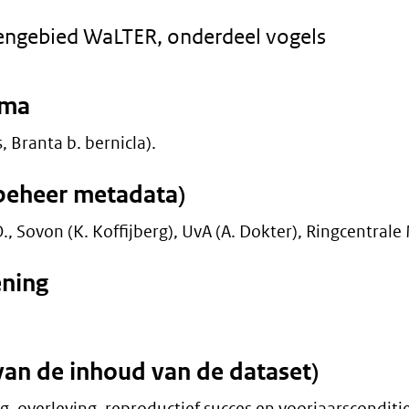
ngebied WaLTER, onderdeel vogels
mma
 Branta b. bernicla).
beheer metadata)
., Sovon (K. Koffijberg), UvA (A. Dokter), Ringcentral
ening
van de inhoud van de dataset)
overleving, reproductief succes en voorjaarsconditi