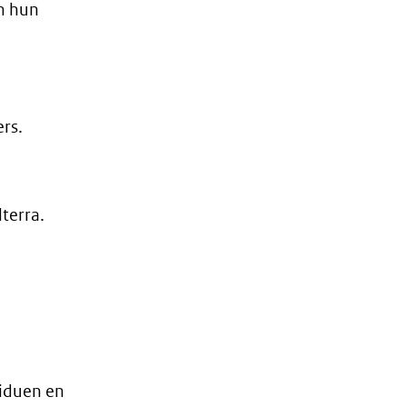
en hun
rs.
terra.
viduen en