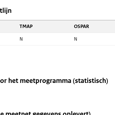
v
lijn
(v
n
TMAP
OSPAR
e
a
N
N
w
or het meetprogramma (statistisch)
de meetnet gegevens oplevert)