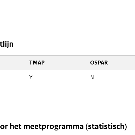
lijn
TMAP
OSPAR
Y
N
or het meetprogramma (statistisch)