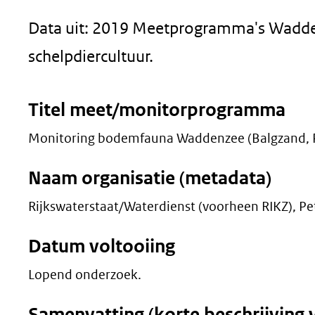
geweigerd.
Data uit: 2019 Meetprogramma's Wadd
schelpdiercultuur.
Titel meet/monitorprogramma
Monitoring bodemfauna Waddenzee (Balgzand, Pi
Naam organisatie (metadata)
Rijkswaterstaat/Waterdienst (voorheen RIKZ), Pe
Datum voltooiing
Lopend onderzoek.
Samenvatting (korte beschrijving 