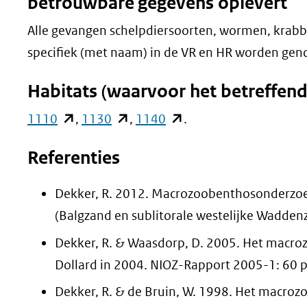
betrouwbare gegevens oplevert
Alle gevangen schelpdiersoorten, wormen, krabben
specifiek (met naam) in de VR en HR worden ge
Habitats (waarvoor het betreffen
(opent
(opent
(opent
1110
,
1130
,
1140
.
in
in
in
Referenties
nieuw
nieuw
nieuw
venster)
venster)
venster)
Dekker, R. 2012. Macrozoobenthosonderzoe
(verwijst
(verwijst
(verwijst
(Balgzand en sublitorale westelijke Wadden
naar
naar
naar
Dekker, R. & Waasdorp, D. 2005. Het macro
een
een
een
Dollard in 2004. NIOZ-Rapport 2005-1: 60 p
andere
andere
andere
Dekker, R. & de Bruin, W. 1998. Het macroz
website)
website)
website)