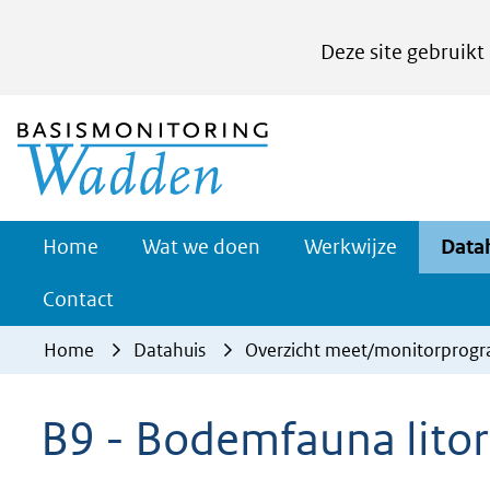
Cookies
Deze site gebruikt
instellen
Hier
(naar homepage)
kan
het
gebruik
van
Werkwijze
Home
Wat we doen
Werkwijze
Data
Uitklappe
cookies
Contact
op
deze
Home
Datahuis
Overzicht meet/monitorprog
website
worden
B9 - Bodemfauna litor
toegestaan
of