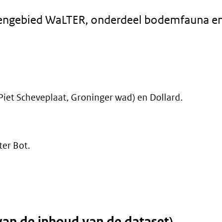
engebied WaLTER, onderdeel bodemfauna e
et Scheveplaat, Groninger wad) en Dollard.
ter Bot.
van de inhoud van de dataset)