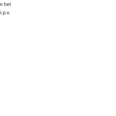
an het
.p.v.