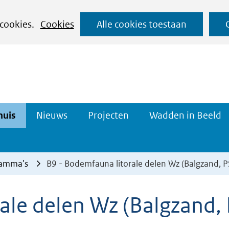
Ga
 cookies.
Cookies
Alle cookies toestaan
naar
de
inhoud
Datahuis
Projecten
huis
Nieuws
Projecten
Wadden in Beeld
n
Uitklappen
Uitklappen
ramma's
B9 - Bodemfauna litorale delen Wz (Balgzand, PS
ale delen Wz (Balgzand, 