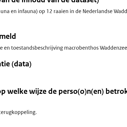
na en infauna) op 12 raaien in de Nederlandse Wad
ameld
ie en toestandsbeschrijving macrobenthos Waddenzee
ie (data)
op welke wijze de perso(o)n(en) betr
 terugkoppeling.