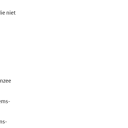
ie niet
enzee
Eems-
ms-