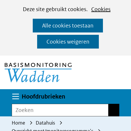
Cookies
Ga
Hier
Deze site gebruikt cookies.
Cookies
instellen
naar
kan
Alle cookies toestaan
de
het
inhoud
gebruik
Cookies weigeren
van
(naar homepage)
cookies
op
deze
website
worden
Uitklappen
Hoofdrubrieken
toegestaan
Zoeken
Zoeken
of
geweigerd.
Home
Datahuis