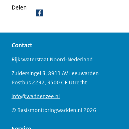
Delen
D
e
l
Contact
e
n
Rijkswaterstaat Noord-Nederland
o
Zuidersingel 3, 8911 AV Leeuwarden
p
Postbus 2232, 3500 GE Utrecht
F
a
info@waddenzee.nl
c
e
© Basismonitoringwadden.nl 2026
b
o
Service