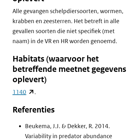
Alle gevangen schelpdiersoorten, wormen,
krabben en zeesterren. Het betreft in alle
gevallen soorten die niet specifiek (met
naam) in de VR en HR worden genoemd.
Habitats (waarvoor het
betreffende meetnet gegevens
oplevert)
(opent
1140
.
in
Referenties
nieuw
venster)
Beukema, J.J. & Dekker, R. 2014.
(verwijst
Variability in predator abundance