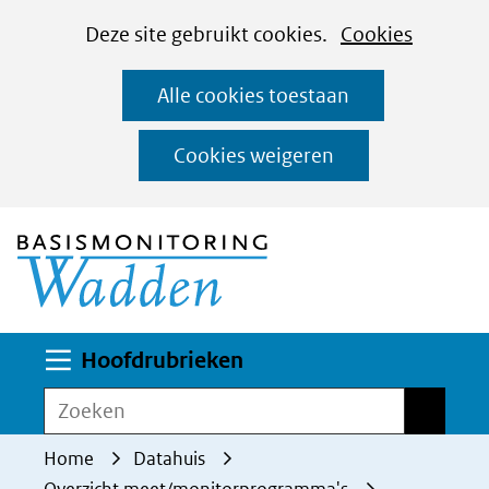
Cookies
Ga
Hier
Deze site gebruikt cookies.
Cookies
instellen
naar
kan
Alle cookies toestaan
de
het
inhoud
gebruik
Cookies weigeren
van
(naar homepage)
cookies
op
deze
website
worden
Uitklappen
Hoofdrubrieken
toegestaan
Zoeken
Zoeken
of
geweigerd.
Home
Datahuis