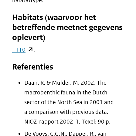
habitattype.
Habitats (waarvoor het
betreffende meetnet gegevens
oplevert)
(opent
1110
.
in
Referenties
nieuw
venster)
Daan, R. & Mulder, M. 2002. The
(verwijst
macrobenthic fauna in the Dutch
naar
sector of the North Sea in 2001 and
een
a comparison with previous data.
andere
NIOZ-rapport 2002-1, Texel: 90 p.
website)
De Vooys, C.G.N., Dapper, R., van