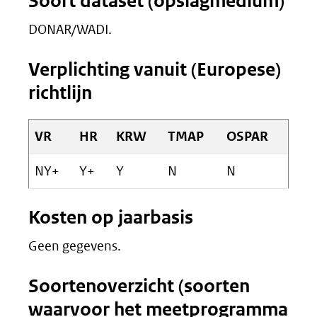
Soort dataset (opslagmedium)
DONAR/WADI.
Verplichting vanuit (Europese)
richtlijn
VR
HR
KRW
TMAP
OSPAR
NY+
Y+
Y
N
N
Kosten op jaarbasis
Geen gegevens.
Soortenoverzicht (soorten
waarvoor het meetprogramma