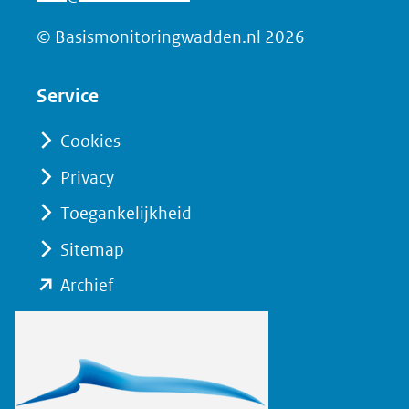
c
e
© Basismonitoringwadden.nl 2026
b
o
Service
o
Cookies
k
(opent
Privacy
in
Toegankelijkheid
nieuw
Sitemap
venster)
(verwijst
(opent
Archief
naar
in
een
nieuw
andere
venster)
website)
(verwijst