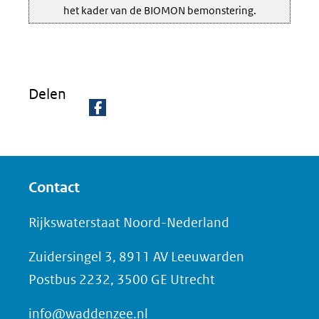
het kader van de BIOMON bemonstering.
Delen
D
e
l
Contact
e
n
Rijkswaterstaat Noord-Nederland
o
Zuidersingel 3, 8911 AV Leeuwarden
p
Postbus 2232, 3500 GE Utrecht
F
a
info@waddenzee.nl