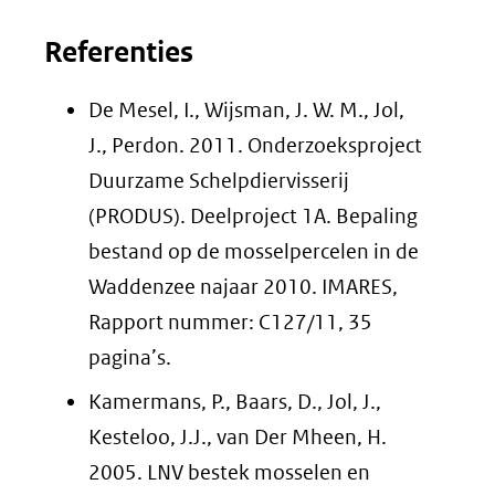
in
in
in
in
Referenties
nieuw
nieuw
nieuw
nieuw
venster)
venster)
venster)
venster)
De Mesel, I., Wijsman, J. W. M., Jol,
(verwijst
(verwijst
(verwijst
(verwijst
J., Perdon. 2011. Onderzoeksproject
naar
naar
naar
naar
Duurzame Schelpdiervisserij
een
een
een
een
(PRODUS). Deelproject 1A. Bepaling
andere
andere
andere
andere
bestand op de mosselpercelen in de
website)
website)
website)
website)
Waddenzee najaar 2010. IMARES,
Rapport nummer: C127/11, 35
pagina’s.
Kamermans, P., Baars, D., Jol, J.,
Kesteloo, J.J., van Der Mheen, H.
2005. LNV bestek mosselen en