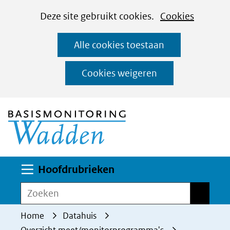
Cookies
Ga
Hier
Deze site gebruikt cookies.
Cookies
instellen
naar
kan
Alle cookies toestaan
de
het
inhoud
gebruik
Cookies weigeren
van
(naar homepage)
cookies
op
deze
website
worden
Uitklappen
Hoofdrubrieken
toegestaan
Zoeken
Zoeken
of
geweigerd.
Home
Datahuis