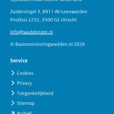
o
Zuidersingel 3, 8911 AV Leeuwarden
p
Postbus 2232, 3500 GE Utrecht
F
a
info@waddenzee.nl
c
e
© Basismonitoringwadden.nl 2026
b
o
Service
o
Cookies
k
(opent
Privacy
in
Toegankelijkheid
nieuw
Sitemap
venster)
(verwijst
(opent
Archief