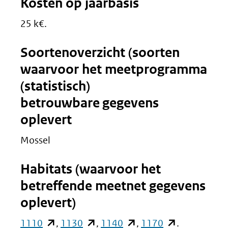
Kosten op jaarbasis
25 k€.
Soortenoverzicht (soorten
waarvoor het meetprogramma
(statistisch)
betrouwbare gegevens
oplevert
Mossel
Habitats (waarvoor het
betreffende meetnet gegevens
oplevert)
(opent
(opent
(opent
(opent
1110
,
1130
,
1140
,
1170
.