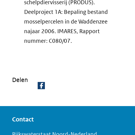
schelpdiervisserij (PRODUS).
Deelproject 1A: Bepaling bestand
mosselpercelen in de Waddenzee
najaar 2006. IMARES, Rapport
nummer: C080/07.
Delen
D
e
l
Contact
e
n
Rijkswaterstaat Noord-Nederland