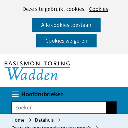
Cookies
Ga
Hier
Deze site gebruikt cookies.
Cookies
instellen
naar
kan
Alle cookies toestaan
de
het
inhoud
gebruik
Cookies weigeren
van
(naar homepage)
cookies
op
deze
website
worden
Uitklappen
Hoofdrubrieken
toegestaan
Zoeken
Zoeken
of
geweigerd.
Home
Datahuis