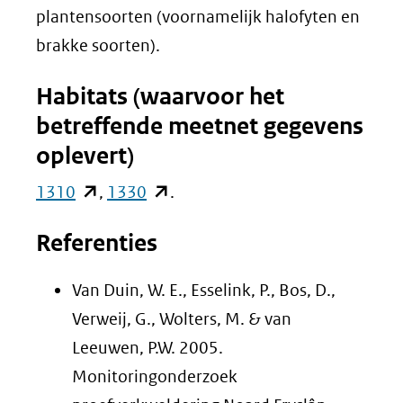
plantensoorten (voornamelijk halofyten en
brakke soorten).
Habitats (waarvoor het
betreffende meetnet gegevens
oplevert)
(opent
(opent
1310
,
1330
.
in
in
Referenties
nieuw
nieuw
venster)
venster)
Van Duin, W. E., Esselink, P., Bos, D.,
(verwijst
(verwijst
Verweij, G., Wolters, M. & van
naar
naar
Leeuwen, P.W. 2005.
een
een
Monitoringonderzoek
andere
andere