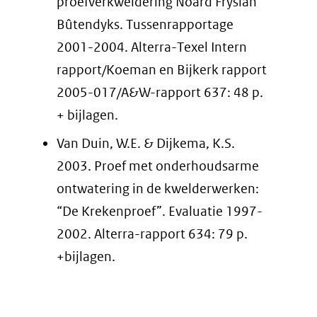
proefverkweldering Noard Fryslân
website)
website)
Bûtendyks. Tussenrapportage
2001-2004. Alterra-Texel Intern
rapport/Koeman en Bijkerk rapport
2005-017/A&W-rapport 637: 48 p.
+ bijlagen.
Van Duin, W.E. & Dijkema, K.S.
2003. Proef met onderhoudsarme
ontwatering in de kwelderwerken:
“De Krekenproef”. Evaluatie 1997-
2002. Alterra-rapport 634: 79 p.
+bijlagen.