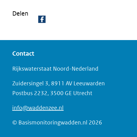
Delen
D
e
l
Contact
e
n
Rijkswaterstaat Noord-Nederland
o
Zuidersingel 3, 8911 AV Leeuwarden
p
Postbus 2232, 3500 GE Utrecht
F
a
info@waddenzee.nl
c
e
© Basismonitoringwadden.nl 2026
b