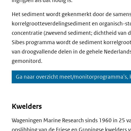
ingrijpen als dat nodig is.
Het sediment wordt gekenmerkt door de samenst
korrelgrootteverdelingsediment en organisch-st
concentratie (zwevend sediment; dichtheid van d
Sibes programma wordt de sediment korrelgroot
van droogvallende delen in de gehele Nederlan
gemonitord.
Ga naar overzicht meet/monitorprogramma's, k
Kwelders
Wageningen Marine Research sinds 1960 in 25 v
opslibbing van de Friese en Groningse kwelders v