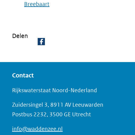
Breebaart
Delen
D
e
l
Contact
e
n
Rijkswaterstaat Noord-Nederland
o
Zuidersingel 3, 8911 AV Leeuwarden
p
Postbus 2232, 3500 GE Utrecht
F
a
info@waddenzee.nl
c