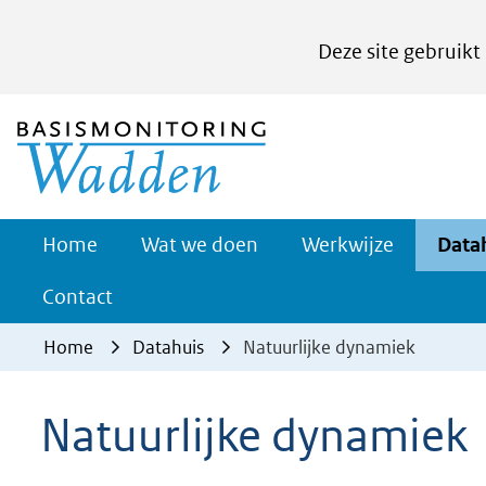
Cookies
Deze site gebruikt
instellen
Hier
(naar homepage)
kan
het
gebruik
van
Werkwijze
Home
Wat we doen
Werkwijze
Data
Uitklappe
cookies
Contact
op
deze
Home
Datahuis
Natuurlijke dynamiek
website
worden
Natuurlijke dynamiek
toegestaan
of