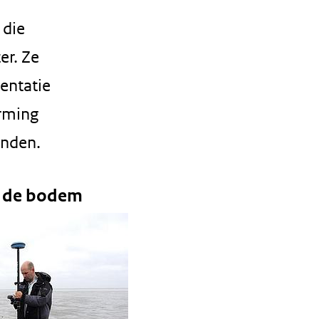
 die
er. Ze
entatie
orming
anden.
n de bodem