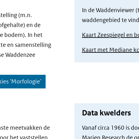
in
In de Waddenviewer (t
ni
elling (m.n.
waddengebied te vind
ven
ofgehalte) en de
(ve
e bodem). In het
Kaart Zeespiegel en
na
te en samenstelling
Kaart met Mediane kor
ee
dse Waddenzee
an
web
ies 'Morfologie'
Data kwelders
aste meetvakken de
Vanaf circa 1960 is 
oor het vaststellen
Marien Research de o