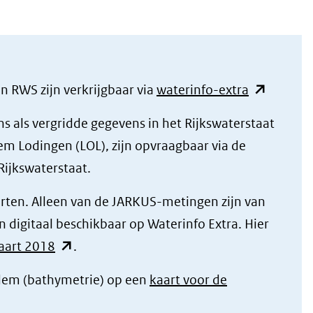
(verwijst
venster)
een
naar
(verwijst
andere
een
naar
website)
andere
een
(opent
n RWS zijn verkrijgbaar via
waterinfo-extra
website)
andere
in
als vergridde gegevens in het Rijkswaterstaat
website)
nieuw
em Lodingen (LOL), zijn opvraagbaar via de
venster)
Rijkswaterstaat.
(verwijst
naar
rten. Alleen van de JARKUS-metingen zijn van
een
n digitaal beschikbaar op Waterinfo Extra. Hier
(opent
andere
kaart 2018
.
in
website)
dem (bathymetrie) op een
kaart voor de
nieuw
ent
venster)