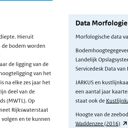
Data Morfologie
iepte. Hieruit
Morfologische data va
an de bodem worden
Bodemhoogtegegevens 
n
Landelijk Opslagsyste
aar de ligging van de
Servicedesk Data van 
 hoogteligging van het
 na elke zes jaar het
JARKUS en kustlijnkaa
ijn deel van de
een aantal jaar kaarte
nds (MWTL). Op
staat ook de
Kustlijn
 meet Rijkswaterstaat
Hoogte van de zeebo
 volgen en te kunnen
(op
Waddenzee (2016)