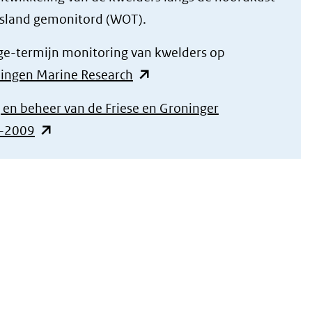
esland gemonitord (WOT).
ge-termijn monitoring van kwelders op
(opent
ingen Marine Research
in
g en beheer van de Friese en Groninger
nieuw
(opent
0-2009
venster)
in
(verwijst
nieuw
naar
venster)
een
(verwijst
andere
naar
website)
een
andere
website)