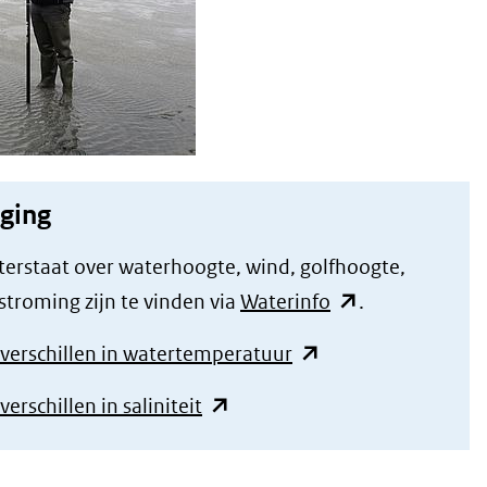
ging
erstaat over waterhoogte, wind, golfhoogte,
(opent
stroming zijn te vinden via
Waterinfo
.
in
(opent
 verschillen in watertemperatuur
nieuw
in
(opent
venster)
erschillen in saliniteit
nieuw
in
(verwijst
venster)
nieuw
naar