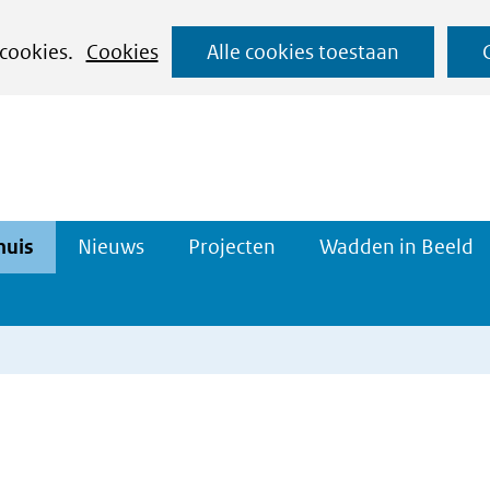
Ga
 cookies.
Cookies
Alle cookies toestaan
naar
de
inhoud
Datahuis
Projecten
huis
Nieuws
Projecten
Wadden in Beeld
n
Uitklappen
Uitklappen