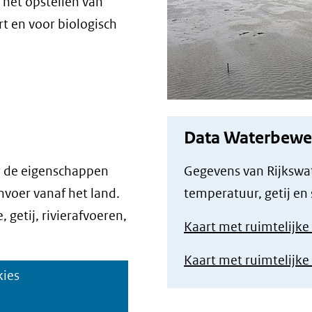
r het opstellen van
t en voor biologisch
Data Waterbewe
 de eigenschappen
Gegevens van Rijkswat
nvoer vanaf het land.
temperatuur, getij en 
getij, rivierafvoeren,
Kaart met ruimtelijke
Kaart met ruimtelijke v
kies